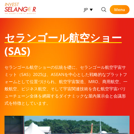
JP
Menu
Menu
Op
セランゴール航空ショー
(SAS)
セランゴール航空ショーの伝統を礎に、セランゴール航空宇宙サ
ミット（SAS）2025は、ASEANを中心とした戦略的なプラットフ
ォームとして位置づけられ、航空宇宙製造、MRO、商用航空、一
般航空、ビジネス航空、そして宇宙関連技術を含む航空宇宙バリ
ューチェーン全体を網羅するダイナミックな屋内展示会と会議形
式を特徴としています。