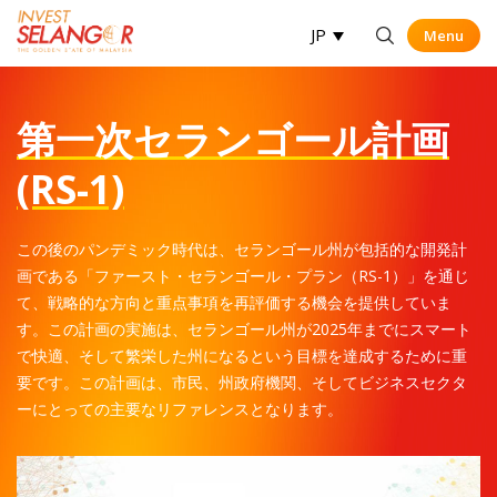
JP
Menu
Menu
Op
第一次セランゴール計画
(RS-1)
この後のパンデミック時代は、セランゴール州が包括的な開発計
画である「ファースト・セランゴール・プラン（RS-1）」を通じ
て、戦略的な方向と重点事項を再評価する機会を提供していま
す。この計画の実施は、セランゴール州が2025年までにスマート
で快適、そして繁栄した州になるという目標を達成するために重
要です。この計画は、市民、州政府機関、そしてビジネスセクタ
ーにとっての主要なリファレンスとなります。