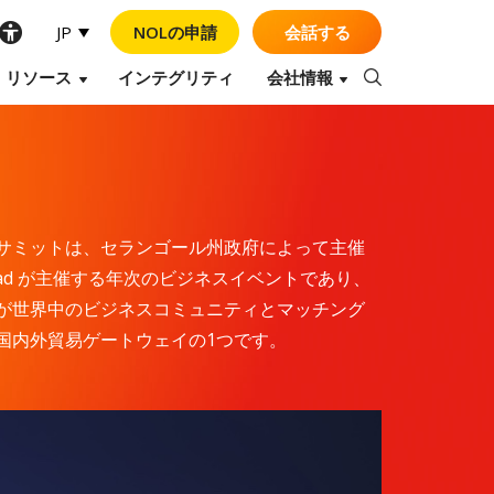
NOLの申請
会話する
JP
リソース
インテグリティ
会社情報
Op
サミットは、セランゴール州政府によって主催
r Berhad が主催する年次のビジネスイベントであり、
が世界中のビジネスコミュニティとマッチング
国内外貿易ゲートウェイの1つです。