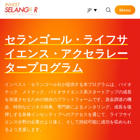
JP
Menu
Menu
Op
セランゴール・ライフサ
イエンス・アクセラレー
タープログラム
インベスト・セランゴール社が提供する本プログラムは、バイオ
テック、メドテック、バイオサイエンス系スタートアップの成長
を加速させるための独自のプラットフォームです。資金調達の機
会、特別なビジネス特典、専門家によるメンタリング、成長を後
押しする各種インセンティブへのアクセスを通じて、ライフサイ
エンス分野の企業がより速く、そして持続可能に成功を収められ
るよう支援します。